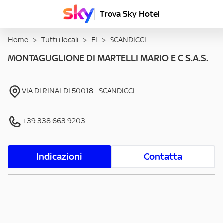
Trova Sky Hotel
Home
>
Tutti i locali
>
FI
>
SCANDICCI
MONTAGUGLIONE DI MARTELLI MARIO E C S.A.S.
VIA DI RINALDI
50018
-
SCANDICCI
+39 338 663 9203
Indicazioni
Contatta