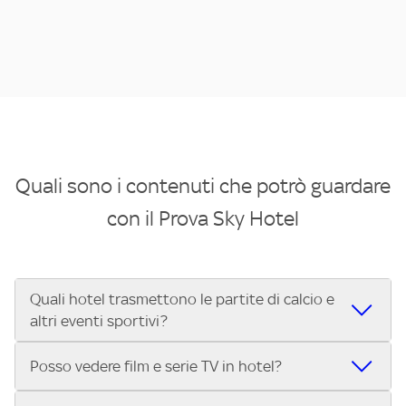
Quali sono i contenuti che potrò guardare
con il Prova Sky Hotel
Quali hotel trasmettono le partite di calcio e
altri eventi sportivi?
Se cerchi un hotel dove poter vedere le partite di Serie A,
Posso vedere film e serie TV in hotel?
UEFA Champions League, Formula 1®, MotoGP™ e tutto lo
sport di Sky, Trova Hotel ti aiuta a individuarlo in pochi