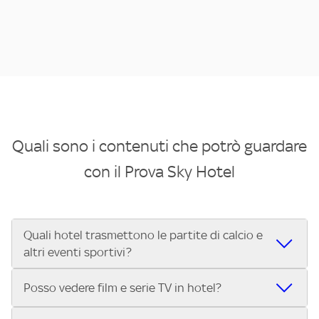
Quali sono i contenuti che potrò guardare
con il Prova Sky Hotel
Quali hotel trasmettono le partite di calcio e
altri eventi sportivi?
Se cerchi un hotel dove poter vedere le partite di Serie A,
Posso vedere film e serie TV in hotel?
UEFA Champions League, Formula 1®, MotoGP™ e tutto lo
sport di Sky, Trova Hotel ti aiuta a individuarlo in pochi