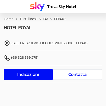
Trova Sky Hotel
Home
>
Tutti i locali
>
FM
>
FERMO
HOTEL ROYAL
VIALE ENEA SILVIO PICCOLOMINI
63900
-
FERMO
+39 328 599 2751
Indicazioni
Contatta