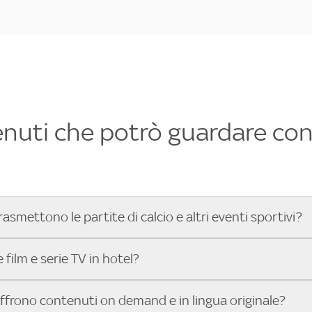
enuti che potrò guardare con 
rasmettono le partite di calcio e altri eventi sportivi?
hotel dove poter vedere le partite di Serie A, UEFA Champion
film e serie TV in hotel?
toGP™ e tutto lo sport di Sky, Trova Hotel ti aiuta a individ
sci il tuo indirizzo nella barra di ricerca e scopri subito l'hot
che hanno Sky in camera offrono una vasta selezione di film ita
offrono contenuti on demand e in lingua originale?
gli eventi sportivi.