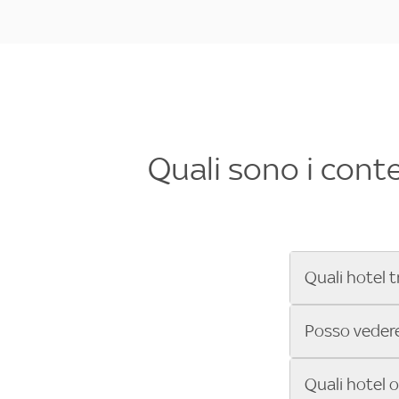
Quali sono i cont
Quali hotel t
Se cerchi un 
Posso vedere 
Formula 1®, Mo
secondi! Inseri
Sì, gli hotel 
Quali hotel 
che trasmette 