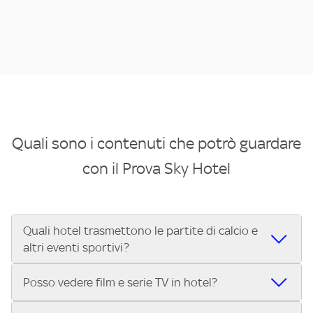
Quali sono i contenuti che potrò guardare
con il Prova Sky Hotel
Quali hotel trasmettono le partite di calcio e
altri eventi sportivi?
Se cerchi un hotel dove poter vedere le partite di Serie A,
Posso vedere film e serie TV in hotel?
UEFA Champions League, Formula 1®, MotoGP™ e tutto lo
sport di Sky, Trova Hotel ti aiuta a individuarlo in pochi