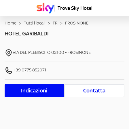
Trova Sky Hotel
Home
>
Tutti i locali
>
FR
>
FROSINONE
HOTEL GARIBALDI
VIA DEL PLEBISCITO
03100
-
FROSINONE
+39 0775 852071
Indicazioni
Contatta