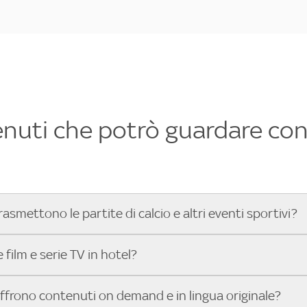
enuti che potrò guardare con 
rasmettono le partite di calcio e altri eventi sportivi?
hotel dove poter vedere le partite di Serie A, UEFA Champion
film e serie TV in hotel?
toGP™ e tutto lo sport di Sky, Trova Hotel ti aiuta a individ
sci il tuo indirizzo nella barra di ricerca e scopri subito l'hot
che hanno Sky in camera offrono una vasta selezione di film ita
offrono contenuti on demand e in lingua originale?
gli eventi sportivi.