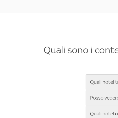
Quali sono i cont
Quali hotel t
Se cerchi un 
Posso vedere 
Formula 1®, Mo
secondi! Inseri
Sì, gli hotel 
Quali hotel 
che trasmette 