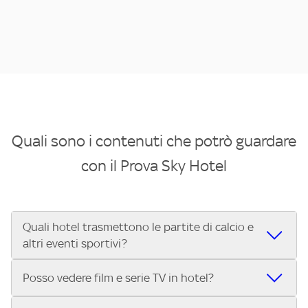
Quali sono i contenuti che potrò guardare
con il Prova Sky Hotel
Quali hotel trasmettono le partite di calcio e
altri eventi sportivi?
Se cerchi un hotel dove poter vedere le partite di Serie A,
Posso vedere film e serie TV in hotel?
UEFA Champions League, Formula 1®, MotoGP™ e tutto lo
sport di Sky, Trova Hotel ti aiuta a individuarlo in pochi