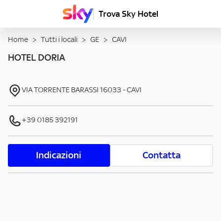
Trova Sky Hotel
Home
>
Tutti i locali
>
GE
>
CAVI
HOTEL DORIA
VIA TORRENTE BARASSI
16033
-
CAVI
+39 0185 392191
Indicazioni
Contatta