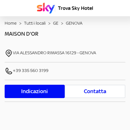
Trova Sky Hotel
Home
>
Tutti i locali
>
GE
>
GENOVA
MAISON D'OR
VIA ALESSANDRO RIMASSA
16129
-
GENOVA
+39 335 560 3199
Indicazioni
Contatta