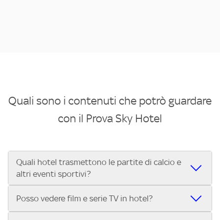
Quali sono i contenuti che potrò guardare
con il Prova Sky Hotel
Quali hotel trasmettono le partite di calcio e
altri eventi sportivi?
Se cerchi un hotel dove poter vedere le partite di Serie A,
Posso vedere film e serie TV in hotel?
UEFA Champions League, Formula 1®, MotoGP™ e tutto lo
sport di Sky, Trova Hotel ti aiuta a individuarlo in pochi