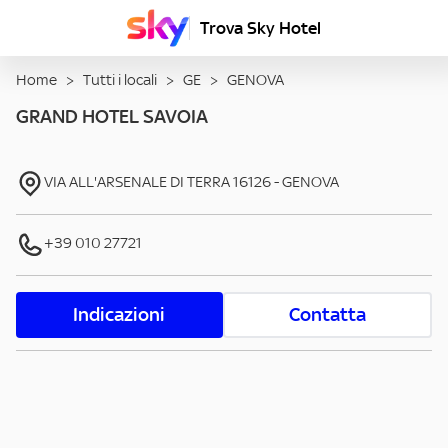
Trova Sky Hotel
Home
>
Tutti i locali
>
GE
>
GENOVA
GRAND HOTEL SAVOIA
VIA ALL'ARSENALE DI TERRA
16126
-
GENOVA
+39 010 27721
Indicazioni
Contatta