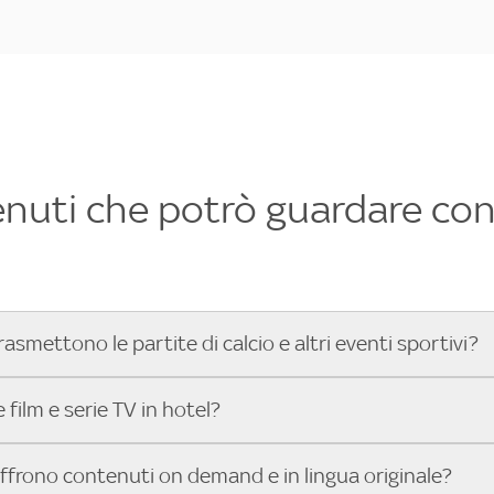
enuti che potrò guardare con 
rasmettono le partite di calcio e altri eventi sportivi?
hotel dove poter vedere le partite di Serie A, UEFA Champion
film e serie TV in hotel?
toGP™ e tutto lo sport di Sky, Trova Hotel ti aiuta a individ
sci il tuo indirizzo nella barra di ricerca e scopri subito l'hot
che hanno Sky in camera offrono una vasta selezione di film ita
offrono contenuti on demand e in lingua originale?
gli eventi sportivi.