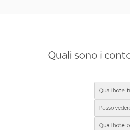
Quali sono i cont
Quali hotel t
Se cerchi un 
Posso vedere 
Formula 1®, Mo
secondi! Inseri
Sì, gli hotel 
Quali hotel 
che trasmette 