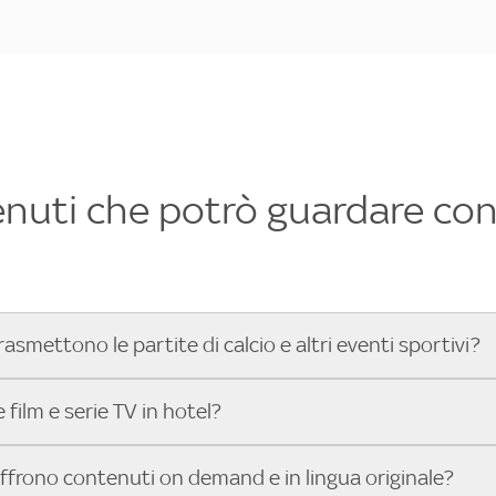
enuti che potrò guardare con 
rasmettono le partite di calcio e altri eventi sportivi?
hotel dove poter vedere le partite di Serie A, UEFA Champion
film e serie TV in hotel?
toGP™ e tutto lo sport di Sky, Trova Hotel ti aiuta a individ
sci il tuo indirizzo nella barra di ricerca e scopri subito l'hot
che hanno Sky in camera offrono una vasta selezione di film ita
offrono contenuti on demand e in lingua originale?
gli eventi sportivi.