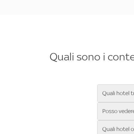
Quali sono i cont
Quali hotel t
Se cerchi un 
Posso vedere 
Formula 1®, Mo
secondi! Inseri
Sì, gli hotel 
Quali hotel 
che trasmette 