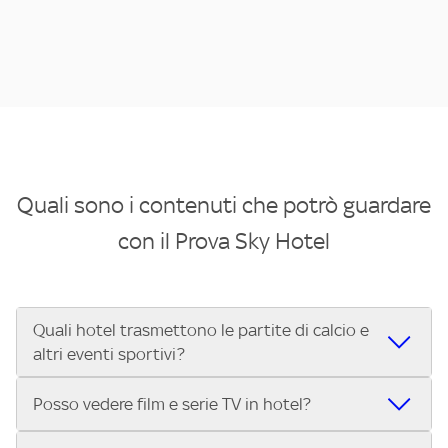
Quali sono i contenuti che potrò guardare
con il Prova Sky Hotel
Quali hotel trasmettono le partite di calcio e
altri eventi sportivi?
Se cerchi un hotel dove poter vedere le partite di Serie A,
Posso vedere film e serie TV in hotel?
UEFA Champions League, Formula 1®, MotoGP™ e tutto lo
sport di Sky, Trova Hotel ti aiuta a individuarlo in pochi