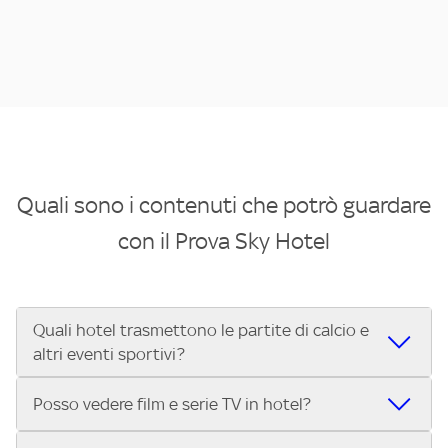
Quali sono i contenuti che potrò guardare
con il Prova Sky Hotel
Quali hotel trasmettono le partite di calcio e
altri eventi sportivi?
Se cerchi un hotel dove poter vedere le partite di Serie A,
Posso vedere film e serie TV in hotel?
UEFA Champions League, Formula 1®, MotoGP™ e tutto lo
sport di Sky, Trova Hotel ti aiuta a individuarlo in pochi