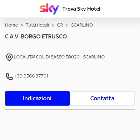
Trova Sky Hotel
Home
>
Tutti i locali
>
GR
>
SCARLINO
C.A.V. BORGO ETRUSCO
LOCALITA' COL DI SASSO
58020
-
SCARLINO
+39 0566 37701
Indicazioni
Contatta