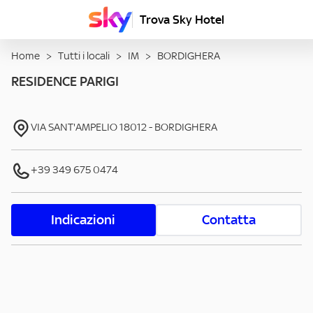
Trova Sky Hotel
Home
>
Tutti i locali
>
IM
>
BORDIGHERA
RESIDENCE PARIGI
VIA SANT'AMPELIO
18012
-
BORDIGHERA
+39 349 675 0474
Indicazioni
Contatta