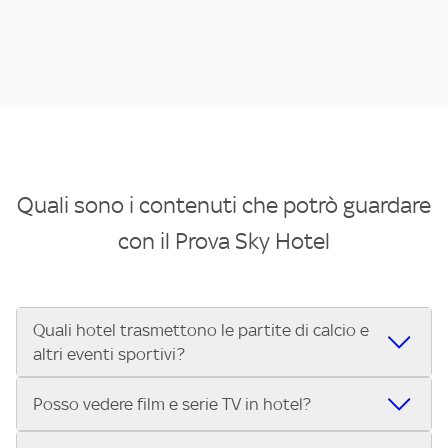
Quali sono i contenuti che potrò guardare
con il Prova Sky Hotel
Quali hotel trasmettono le partite di calcio e
altri eventi sportivi?
Se cerchi un hotel dove poter vedere le partite di Serie A,
Posso vedere film e serie TV in hotel?
UEFA Champions League, Formula 1®, MotoGP™ e tutto lo
sport di Sky, Trova Hotel ti aiuta a individuarlo in pochi