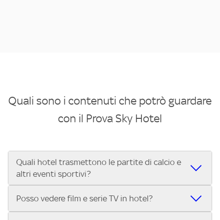
Quali sono i contenuti che potrò guardare
con il Prova Sky Hotel
Quali hotel trasmettono le partite di calcio e
altri eventi sportivi?
Se cerchi un hotel dove poter vedere le partite di Serie A,
Posso vedere film e serie TV in hotel?
UEFA Champions League, Formula 1®, MotoGP™ e tutto lo
sport di Sky, Trova Hotel ti aiuta a individuarlo in pochi