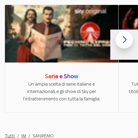
Serie e Show
Un’ampia scelta di serie italiane e
Tut
internazionali, e gli show di Sky per
titol
l’intrattenimento con tutta la famiglia.
Tutti
/
IM
/
SANREMO