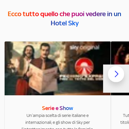
Ecco tutto quello che puoi vedere in un
Hotel Sky
Serie e Show
Un’ampia scelta di serie italiane e
Tut
internazionali, e gli show di Sky per
titol