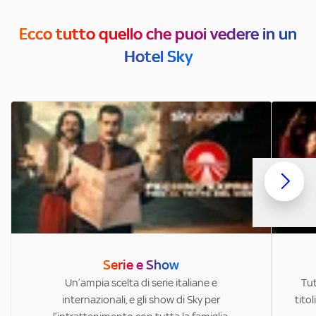
Ecco tutto quello che puoi vedere in un
Hotel Sky
Serie e Show
Un’ampia scelta di serie italiane e
Tut
internazionali, e gli show di Sky per
titol