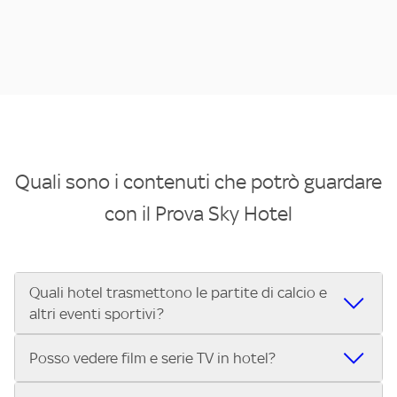
Quali sono i contenuti che potrò guardare
con il Prova Sky Hotel
Quali hotel trasmettono le partite di calcio e
altri eventi sportivi?
Se cerchi un hotel dove poter vedere le partite di Serie A,
Posso vedere film e serie TV in hotel?
UEFA Champions League, Formula 1®, MotoGP™ e tutto lo
sport di Sky, Trova Hotel ti aiuta a individuarlo in pochi