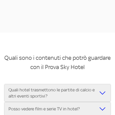
Quali sono i contenuti che potrò guardare
con il Prova Sky Hotel
Quali hotel trasmettono le partite di calcio e
altri eventi sportivi?
Se cerchi un hotel dove poter vedere le partite di Serie A,
Posso vedere film e serie TV in hotel?
UEFA Champions League, Formula 1®, MotoGP™ e tutto lo