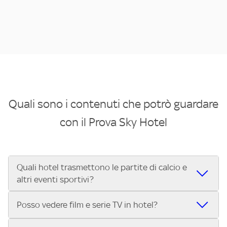
Quali sono i contenuti che potrò guardare
con il Prova Sky Hotel
Quali hotel trasmettono le partite di calcio e
altri eventi sportivi?
Se cerchi un hotel dove poter vedere le partite di Serie A,
Posso vedere film e serie TV in hotel?
UEFA Champions League, Formula 1®, MotoGP™ e tutto lo
sport di Sky, Trova Hotel ti aiuta a individuarlo in pochi