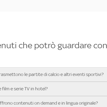
enuti che potrò guardare con 
rasmettono le partite di calcio e altri eventi sportivi?
hotel dove poter vedere le partite di Serie A, UEFA Champion
film e serie TV in hotel?
toGP™ e tutto lo sport di Sky, Trova Hotel ti aiuta a individ
sci il tuo indirizzo nella barra di ricerca e scopri subito l'hot
che hanno Sky in camera offrono una vasta selezione di film ita
offrono contenuti on demand e in lingua originale?
gli eventi sportivi.