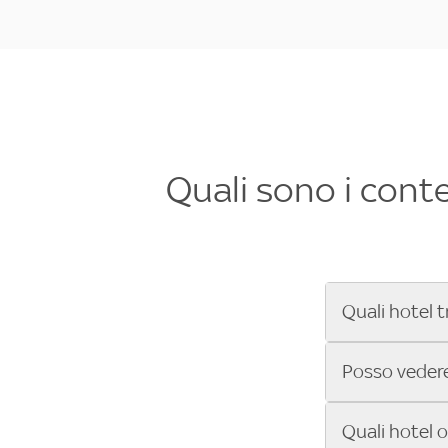
Quali sono i cont
Quali hotel t
Se cerchi un 
Posso vedere 
Formula 1®, Mo
secondi! Inseri
Sì, gli hotel 
Quali hotel 
che trasmette 