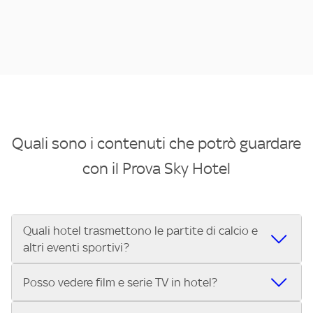
Quali sono i contenuti che potrò guardare
con il Prova Sky Hotel
Quali hotel trasmettono le partite di calcio e
altri eventi sportivi?
Se cerchi un hotel dove poter vedere le partite di Serie A,
Posso vedere film e serie TV in hotel?
UEFA Champions League, Formula 1®, MotoGP™ e tutto lo
sport di Sky, Trova Hotel ti aiuta a individuarlo in pochi