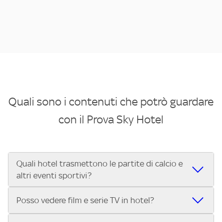
Quali sono i contenuti che potrò guardare
con il Prova Sky Hotel
Quali hotel trasmettono le partite di calcio e
altri eventi sportivi?
Se cerchi un hotel dove poter vedere le partite di Serie A,
Posso vedere film e serie TV in hotel?
UEFA Champions League, Formula 1®, MotoGP™ e tutto lo
sport di Sky, Trova Hotel ti aiuta a individuarlo in pochi