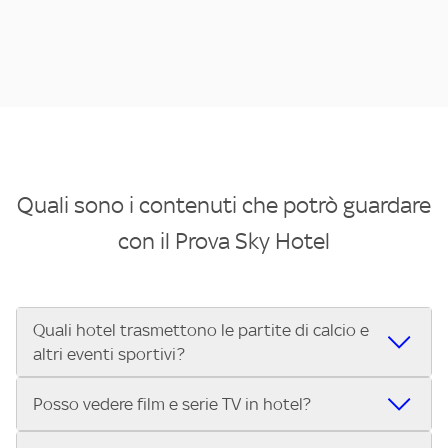
Quali sono i contenuti che potrò guardare
con il Prova Sky Hotel
Quali hotel trasmettono le partite di calcio e
altri eventi sportivi?
Se cerchi un hotel dove poter vedere le partite di Serie A,
Posso vedere film e serie TV in hotel?
UEFA Champions League, Formula 1®, MotoGP™ e tutto lo
sport di Sky, Trova Hotel ti aiuta a individuarlo in pochi