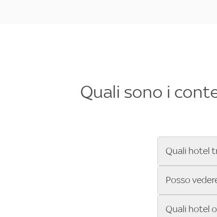
Quali sono i cont
Quali hotel t
Se cerchi un 
Posso vedere 
Formula 1®, Mo
secondi! Inseri
Sì, gli hotel 
Quali hotel 
che trasmette 