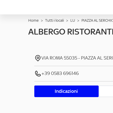
Home
>
Tutti i locali
>
LU
>
PIAZZA AL SERCHI
ALBERGO RISTORANTE
VIA ROMA
55035
-
PIAZZA AL SER
+39 0583 696146
Indicazioni