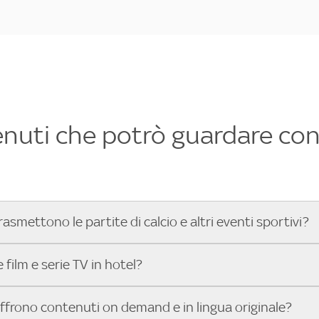
enuti che potrò guardare con 
rasmettono le partite di calcio e altri eventi sportivi?
hotel dove poter vedere le partite di Serie A, UEFA Champion
film e serie TV in hotel?
toGP™ e tutto lo sport di Sky, Trova Hotel ti aiuta a individ
sci il tuo indirizzo nella barra di ricerca e scopri subito l'hot
che hanno Sky in camera offrono una vasta selezione di film ita
offrono contenuti on demand e in lingua originale?
gli eventi sportivi.