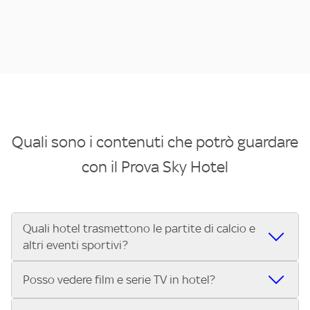
Quali sono i contenuti che potrò guardare
con il Prova Sky Hotel
Quali hotel trasmettono le partite di calcio e
altri eventi sportivi?
Se cerchi un hotel dove poter vedere le partite di Serie A,
Posso vedere film e serie TV in hotel?
UEFA Champions League, Formula 1®, MotoGP™ e tutto lo
sport di Sky, Trova Hotel ti aiuta a individuarlo in pochi