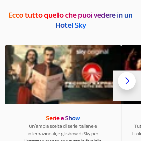
Ecco tutto quello che puoi vedere in un
Hotel Sky
Serie e Show
Un’ampia scelta di serie italiane e
Tut
internazionali, e gli show di Sky per
titol