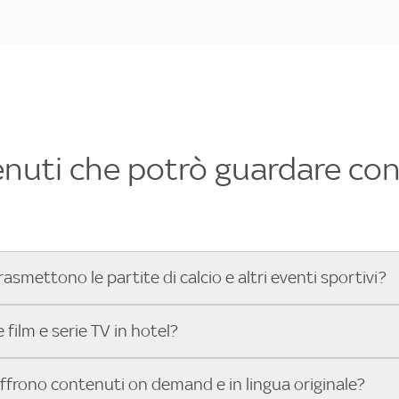
enuti che potrò guardare con 
rasmettono le partite di calcio e altri eventi sportivi?
hotel dove poter vedere le partite di Serie A, UEFA Champion
film e serie TV in hotel?
toGP™ e tutto lo sport di Sky, Trova Hotel ti aiuta a individ
sci il tuo indirizzo nella barra di ricerca e scopri subito l'hot
che hanno Sky in camera offrono una vasta selezione di film ita
offrono contenuti on demand e in lingua originale?
gli eventi sportivi.