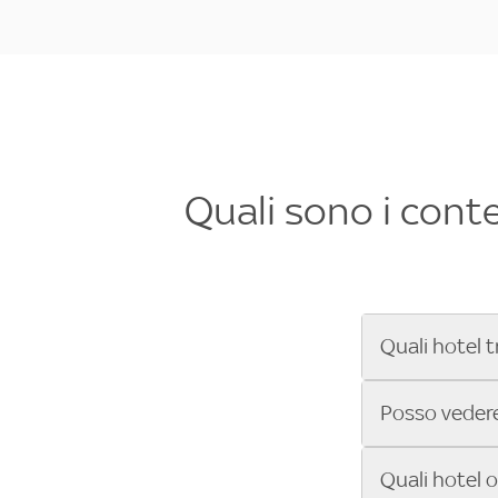
Quali sono i cont
Quali hotel t
Se cerchi un 
Posso vedere 
Formula 1®, Mo
secondi! Inseri
Sì, gli hotel 
Quali hotel 
che trasmette 