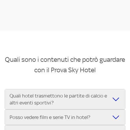
Quali sono i contenuti che potrò guardare
con il Prova Sky Hotel
Quali hotel trasmettono le partite di calcio e
altri eventi sportivi?
Se cerchi un hotel dove poter vedere le partite di Serie A,
Posso vedere film e serie TV in hotel?
UEFA Champions League, Formula 1®, MotoGP™ e tutto lo
sport di Sky, Trova Hotel ti aiuta a individuarlo in pochi