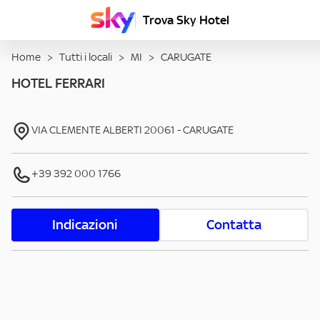
Trova Sky Hotel
Home
>
Tutti i locali
>
MI
>
CARUGATE
HOTEL FERRARI
VIA CLEMENTE ALBERTI
20061
-
CARUGATE
+39 392 000 1766
Indicazioni
Contatta