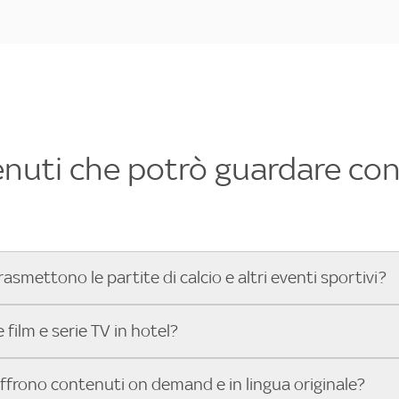
enuti che potrò guardare con 
rasmettono le partite di calcio e altri eventi sportivi?
hotel dove poter vedere le partite di Serie A, UEFA Champion
film e serie TV in hotel?
toGP™ e tutto lo sport di Sky, Trova Hotel ti aiuta a individ
sci il tuo indirizzo nella barra di ricerca e scopri subito l'hot
che hanno Sky in camera offrono una vasta selezione di film ita
offrono contenuti on demand e in lingua originale?
gli eventi sportivi.