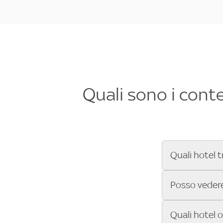
Quali sono i cont
Quali hotel t
Se cerchi un 
Posso vedere 
Formula 1®, Mo
secondi! Inseri
Sì, gli hotel 
Quali hotel 
che trasmette 