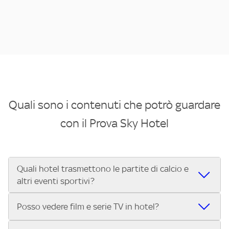
Quali sono i contenuti che potrò guardare
con il Prova Sky Hotel
Quali hotel trasmettono le partite di calcio e
altri eventi sportivi?
Se cerchi un hotel dove poter vedere le partite di Serie A,
Posso vedere film e serie TV in hotel?
UEFA Champions League, Formula 1®, MotoGP™ e tutto lo
sport di Sky, Trova Hotel ti aiuta a individuarlo in pochi