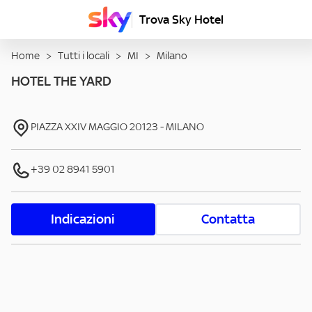
Trova Sky Hotel
Home
>
Tutti i locali
>
MI
>
Milano
HOTEL THE YARD
PIAZZA XXIV MAGGIO
20123
-
MILANO
+39 02 8941 5901
Indicazioni
Contatta