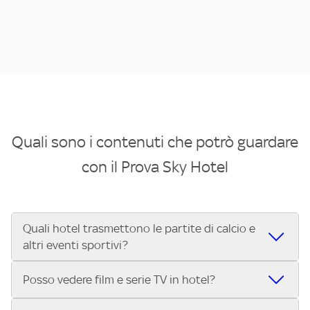
Quali sono i contenuti che potrò guardare
con il Prova Sky Hotel
Quali hotel trasmettono le partite di calcio e
altri eventi sportivi?
Se cerchi un hotel dove poter vedere le partite di Serie A,
Posso vedere film e serie TV in hotel?
UEFA Champions League, Formula 1®, MotoGP™ e tutto lo
sport di Sky, Trova Hotel ti aiuta a individuarlo in pochi