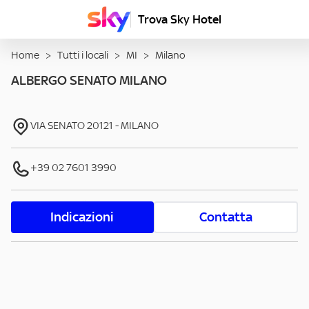
Trova Sky Hotel
Home
>
Tutti i locali
>
MI
>
Milano
ALBERGO SENATO MILANO
VIA SENATO
20121
-
MILANO
+39 02 7601 3990
Indicazioni
Contatta