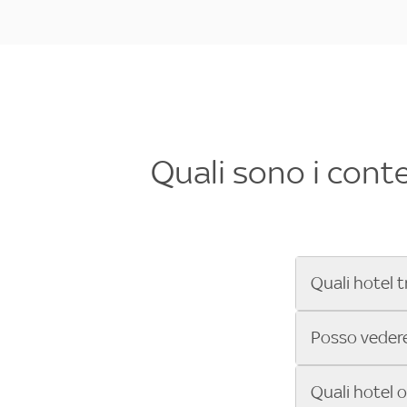
Quali sono i cont
Quali hotel t
Se cerchi un 
Posso vedere 
Formula 1®, Mo
secondi! Inseri
Sì, gli hotel 
Quali hotel 
che trasmette 