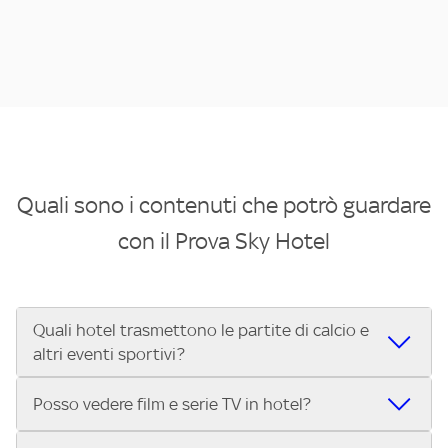
Quali sono i contenuti che potrò guardare
con il Prova Sky Hotel
Quali hotel trasmettono le partite di calcio e
altri eventi sportivi?
Se cerchi un hotel dove poter vedere le partite di Serie A,
Posso vedere film e serie TV in hotel?
UEFA Champions League, Formula 1®, MotoGP™ e tutto lo
sport di Sky, Trova Hotel ti aiuta a individuarlo in pochi