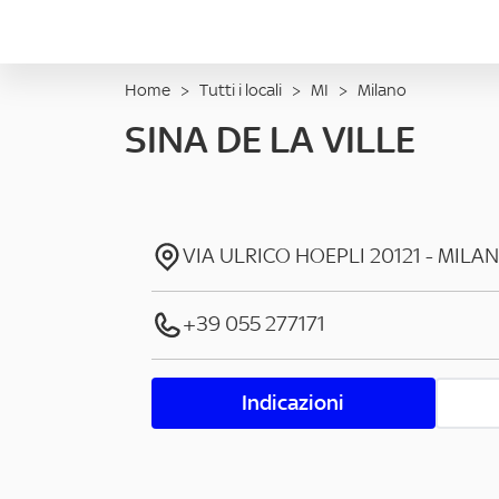
Home
>
Tutti i locali
>
MI
>
Milano
SINA DE LA VILLE
VIA ULRICO HOEPLI
20121
-
MILA
+39 055 277171
Indicazioni