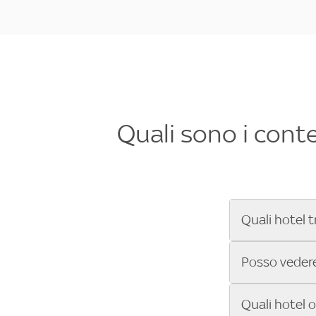
Quali sono i cont
Quali hotel t
Se cerchi un 
Posso vedere 
Formula 1®, Mo
secondi! Inseri
Sì, gli hotel 
Quali hotel 
che trasmette 