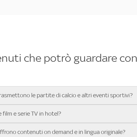
enuti che potrò guardare con 
rasmettono le partite di calcio e altri eventi sportivi?
hotel dove poter vedere le partite di Serie A, UEFA Champion
film e serie TV in hotel?
toGP™ e tutto lo sport di Sky, Trova Hotel ti aiuta a individ
sci il tuo indirizzo nella barra di ricerca e scopri subito l'hot
che hanno Sky in camera offrono una vasta selezione di film ita
offrono contenuti on demand e in lingua originale?
gli eventi sportivi.