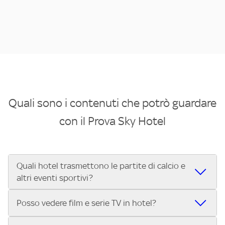
Quali sono i contenuti che potrò guardare
con il Prova Sky Hotel
Quali hotel trasmettono le partite di calcio e
altri eventi sportivi?
Se cerchi un hotel dove poter vedere le partite di Serie A,
Posso vedere film e serie TV in hotel?
UEFA Champions League, Formula 1®, MotoGP™ e tutto lo
sport di Sky, Trova Hotel ti aiuta a individuarlo in pochi