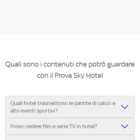
Quali sono i contenuti che potrò guardare
con il Prova Sky Hotel
Quali hotel trasmettono le partite di calcio e
altri eventi sportivi?
Se cerchi un hotel dove poter vedere le partite di Serie A,
Posso vedere film e serie TV in hotel?
UEFA Champions League, Formula 1®, MotoGP™ e tutto lo
sport di Sky, Trova Hotel ti aiuta a individuarlo in pochi