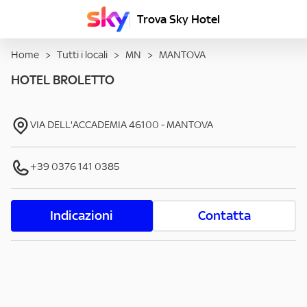
Trova Sky Hotel
Home
>
Tutti i locali
>
MN
>
MANTOVA
HOTEL BROLETTO
VIA DELL'ACCADEMIA
46100
-
MANTOVA
+39 0376 141 0385
Indicazioni
Contatta