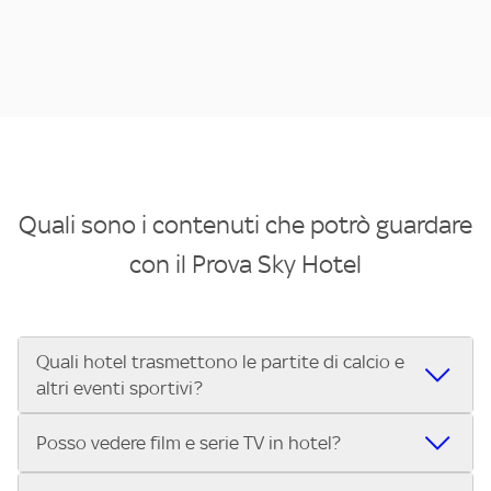
Quali sono i contenuti che potrò guardare
con il Prova Sky Hotel
Quali hotel trasmettono le partite di calcio e
altri eventi sportivi?
Se cerchi un hotel dove poter vedere le partite di Serie A,
Posso vedere film e serie TV in hotel?
UEFA Champions League, Formula 1®, MotoGP™ e tutto lo
sport di Sky, Trova Hotel ti aiuta a individuarlo in pochi