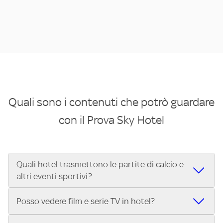
Quali sono i contenuti che potrò guardare
con il Prova Sky Hotel
Quali hotel trasmettono le partite di calcio e
altri eventi sportivi?
Se cerchi un hotel dove poter vedere le partite di Serie A,
Posso vedere film e serie TV in hotel?
UEFA Champions League, Formula 1®, MotoGP™ e tutto lo
sport di Sky, Trova Hotel ti aiuta a individuarlo in pochi