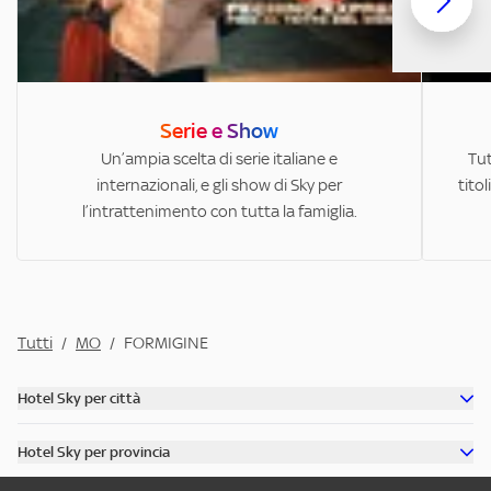
Serie e Show
Un’ampia scelta di serie italiane e
Tut
internazionali, e gli show di Sky per
titol
l’intrattenimento con tutta la famiglia.
Tutti
/
MO
/
FORMIGINE
Hotel Sky per città
Scopri tutti gli hotel di Roma
Hotel Sky per provincia
Scopri tutti gli hotel di Venezia
Scopri tutti gli hotel in provincia di Milano