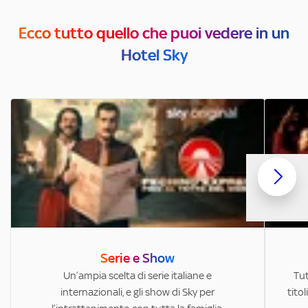
Ecco tutto quello che puoi vedere in un
Hotel Sky
Serie e Show
Un’ampia scelta di serie italiane e
Tut
internazionali, e gli show di Sky per
titol