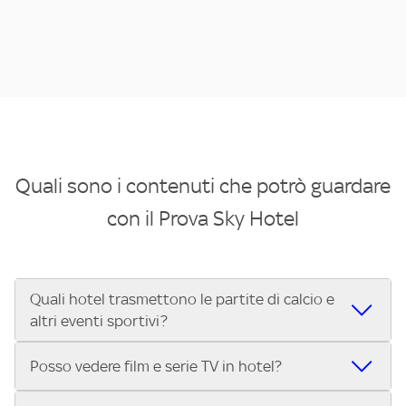
Quali sono i contenuti che potrò guardare
con il Prova Sky Hotel
Quali hotel trasmettono le partite di calcio e
altri eventi sportivi?
Se cerchi un hotel dove poter vedere le partite di Serie A,
Posso vedere film e serie TV in hotel?
UEFA Champions League, Formula 1®, MotoGP™ e tutto lo
sport di Sky, Trova Hotel ti aiuta a individuarlo in pochi