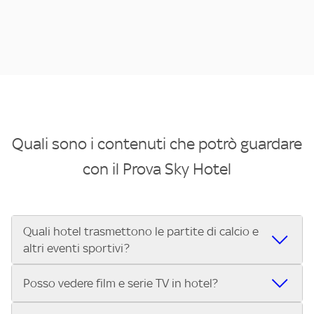
Quali sono i contenuti che potrò guardare
con il Prova Sky Hotel
Quali hotel trasmettono le partite di calcio e
altri eventi sportivi?
Se cerchi un hotel dove poter vedere le partite di Serie A,
Posso vedere film e serie TV in hotel?
UEFA Champions League, Formula 1®, MotoGP™ e tutto lo
sport di Sky, Trova Hotel ti aiuta a individuarlo in pochi