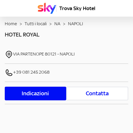
Trova Sky Hotel
Home
>
Tutti i locali
>
NA
>
NAPOLI
HOTEL ROYAL
VIA PARTENOPE
80121
-
NAPOLI
+39 081 245 2068
Indicazioni
Contatta