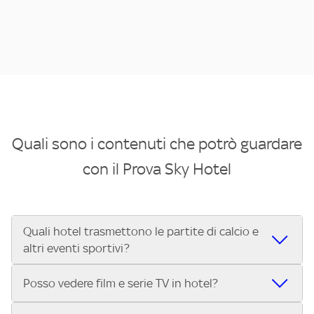
Quali sono i contenuti che potrò guardare
con il Prova Sky Hotel
Quali hotel trasmettono le partite di calcio e
altri eventi sportivi?
Se cerchi un hotel dove poter vedere le partite di Serie A,
Posso vedere film e serie TV in hotel?
UEFA Champions League, Formula 1®, MotoGP™ e tutto lo
sport di Sky, Trova Hotel ti aiuta a individuarlo in pochi