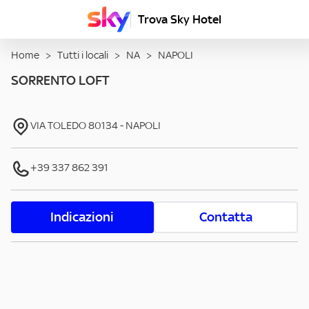
Trova Sky Hotel
Home
>
Tutti i locali
>
NA
>
NAPOLI
SORRENTO LOFT
VIA TOLEDO
80134
-
NAPOLI
+39 337 862 391
Indicazioni
Contatta