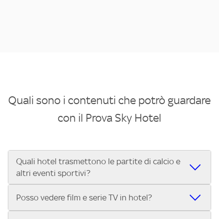
Quali sono i contenuti che potrò guardare
con il Prova Sky Hotel
Quali hotel trasmettono le partite di calcio e
altri eventi sportivi?
Se cerchi un hotel dove poter vedere le partite di Serie A,
Posso vedere film e serie TV in hotel?
UEFA Champions League, Formula 1®, MotoGP™ e tutto lo
sport di Sky, Trova Hotel ti aiuta a individuarlo in pochi