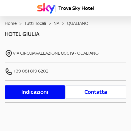
Trova Sky Hotel
Home
>
Tutti i locali
>
NA
>
QUALIANO
HOTEL GIULIA
VIA CIRCUMVALLAZIONE
80019
-
QUALIANO
+39 081 819 6202
Indicazioni
Contatta