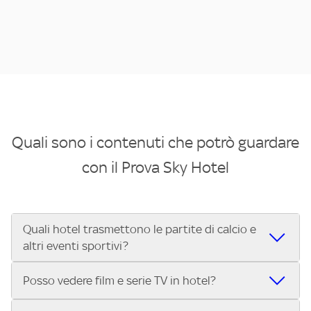
Quali sono i contenuti che potrò guardare
con il Prova Sky Hotel
Quali hotel trasmettono le partite di calcio e
altri eventi sportivi?
Se cerchi un hotel dove poter vedere le partite di Serie A,
Posso vedere film e serie TV in hotel?
UEFA Champions League, Formula 1®, MotoGP™ e tutto lo
sport di Sky, Trova Hotel ti aiuta a individuarlo in pochi