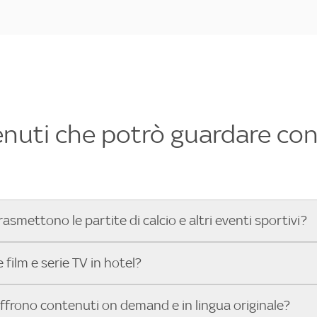
enuti che potrò guardare con 
rasmettono le partite di calcio e altri eventi sportivi?
hotel dove poter vedere le partite di Serie A, UEFA Champion
film e serie TV in hotel?
toGP™ e tutto lo sport di Sky, Trova Hotel ti aiuta a individ
sci il tuo indirizzo nella barra di ricerca e scopri subito l'hot
che hanno Sky in camera offrono una vasta selezione di film ita
offrono contenuti on demand e in lingua originale?
gli eventi sportivi.