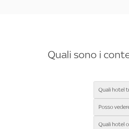
Quali sono i cont
Quali hotel t
Se cerchi un 
Posso vedere 
Formula 1®, Mo
secondi! Inseri
Sì, gli hotel 
Quali hotel 
che trasmette 