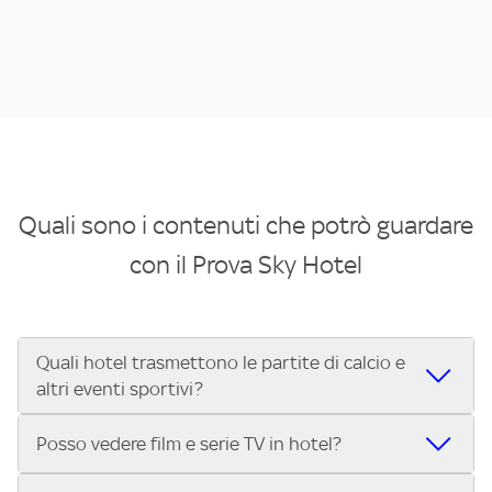
Quali sono i contenuti che potrò guardare
con il Prova Sky Hotel
Quali hotel trasmettono le partite di calcio e
altri eventi sportivi?
Se cerchi un hotel dove poter vedere le partite di Serie A,
Posso vedere film e serie TV in hotel?
UEFA Champions League, Formula 1®, MotoGP™ e tutto lo
sport di Sky, Trova Hotel ti aiuta a individuarlo in pochi