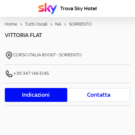
Trova Sky Hotel
Home
>
Tutti i locali
>
NA
>
SORRENTO
VITTORIA FLAT
CORSO ITALIA
80067
-
SORRENTO
+39 347 146 5145
Indicazioni
Contatta