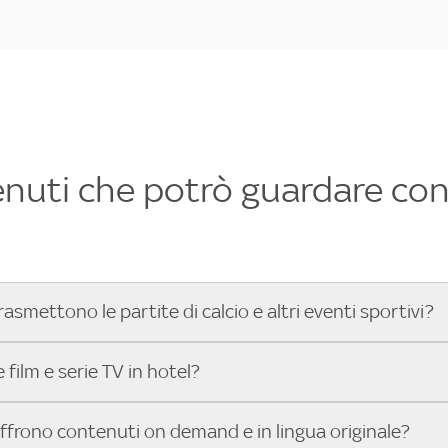
enuti che potrò guardare con 
rasmettono le partite di calcio e altri eventi sportivi?
hotel dove poter vedere le partite di Serie A, UEFA Champion
film e serie TV in hotel?
toGP™ e tutto lo sport di Sky, Trova Hotel ti aiuta a individ
sci il tuo indirizzo nella barra di ricerca e scopri subito l'hot
che hanno Sky in camera offrono una vasta selezione di film ita
offrono contenuti on demand e in lingua originale?
gli eventi sportivi.