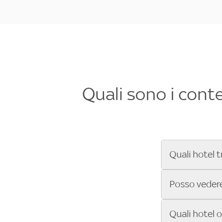
Quali sono i cont
Quali hotel t
Se cerchi un 
Posso vedere 
Formula 1®, Mo
secondi! Inseri
Sì, gli hotel 
Quali hotel 
che trasmette 