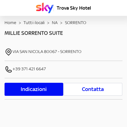
Trova Sky Hotel
Home
>
Tutti i locali
>
NA
>
SORRENTO
MILLIE SORRENTO SUITE
VIA SAN NICOLA
80067
-
SORRENTO
+39 371 421 6647
Indicazioni
Contatta