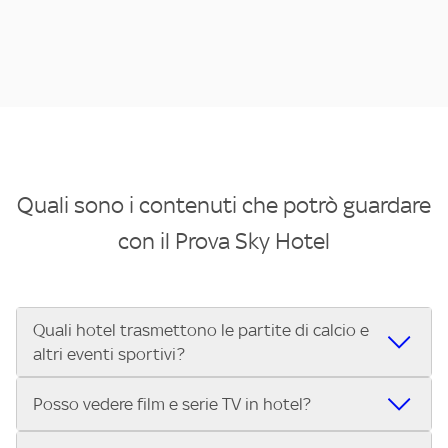
Quali sono i contenuti che potrò guardare
con il Prova Sky Hotel
Quali hotel trasmettono le partite di calcio e
altri eventi sportivi?
Se cerchi un hotel dove poter vedere le partite di Serie A,
Posso vedere film e serie TV in hotel?
UEFA Champions League, Formula 1®, MotoGP™ e tutto lo
sport di Sky, Trova Hotel ti aiuta a individuarlo in pochi